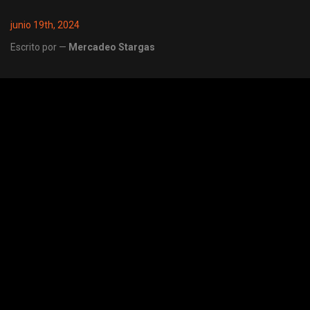
junio 19th, 2024
Escrito por —
Mercadeo Stargas
Share
Post