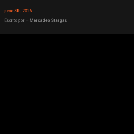
junio 8th, 2026
Escrito por —
Mercadeo Stargas
Share
Post