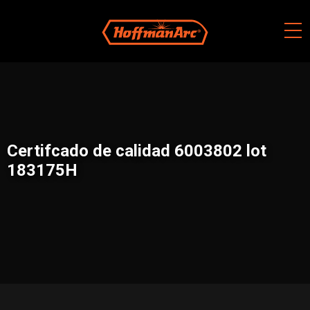
Skip
to
content
Certifcado de calidad 6003802 lot
183175H