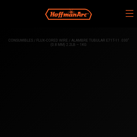
Skip
to
content
CONSUMIBLES
/ FLUX-CORED WIRE / ALAMBRE TUBULAR E71T-11 .030″
(0.8 MM) 2.2LB – 1KG